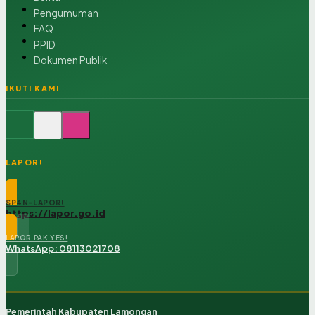
Pengumuman
FAQ
PPID
Dokumen Publik
IKUTI KAMI
LAPOR!
SP4N-LAPOR!
https://lapor.go.id
LAPOR PAK YES!
WhatsApp: 08113021708
Pemerintah Kabupaten Lamongan