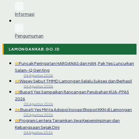
Informasi
Pengumuman
LAMONGANKAB.GO.ID
Puncak Peringatan HARGANAS dan HAN, Pak Yes Luncurkan
01
Salam-Q Genting
06 Agustus 2026
Wasev Sebut TMMD Lamongan Selalu Sukses dan Berhasil
02
06 Agustus 2026
Bupati Yes Sampaikan Rancangan Perubahan KUA-PPAS
03
2026
05 Agustus 2026
Bupati Yes Minta Adopsi Inovasi Biopori KKN di Lamongan
04
05 Agustus 2026
Program Lentera Tanamkan Jiwa Kepemimpinan dan
05
Kebangsaan Sejak Dini
04 Agustus 2026