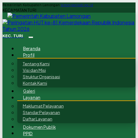
Pemerintah Kabupaten Lamongan
lamongankab.go.id
KECAMATAN TURI
KEC. TURI
Beranda
Profil
Tentang Kami
Visi dan Misi
Struktur Organisasi
Kontak Kami
Galeri
Layanan
Maklumat Pelayanan
Standar Pelayanan
Daftar Layanan
Dokumen Publik
PPID