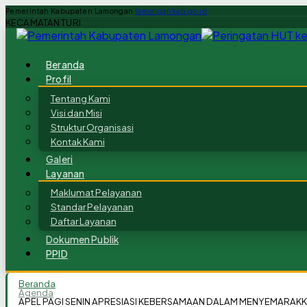
Pemerintah Kabupaten Lamongan
lamongankab.go.id
KECAMATAN TURI
Beranda
Profil
Tentang Kami
Visi dan Misi
Struktur Organisasi
Kontak Kami
Galeri
Layanan
Maklumat Pelayanan
Standar Pelayanan
Daftar Layanan
Dokumen Publik
PPID
Beranda
Agenda
APEL PAGI SENIN APRESIASI KEBERSAMAAN DALAM MENYEMARAKKAN