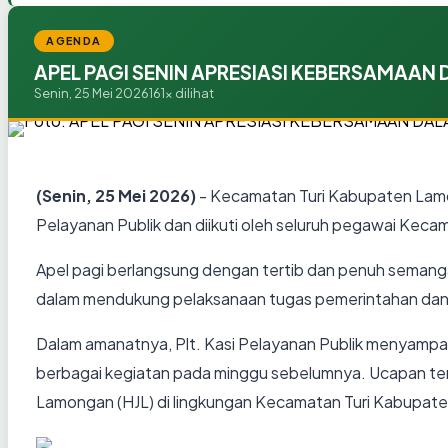
AGENDA
APEL PAGI SENIN APRESIASI KEBERSAMAAN
Senin, 25 Mei 2026
161x dilihat
(Senin, 25 Mei 2026)
- Kecamatan Turi Kabupaten Lamon
Pelayanan Publik dan diikuti oleh seluruh pegawai Keca
Apel pagi berlangsung dengan tertib dan penuh semanga
dalam mendukung pelaksanaan tugas pemerintahan dan
Dalam amanatnya, Plt. Kasi Pelayanan Publik menyampaik
berbagai kegiatan pada minggu sebelumnya. Ucapan ters
Lamongan (HJL) di lingkungan Kecamatan Turi Kabupat