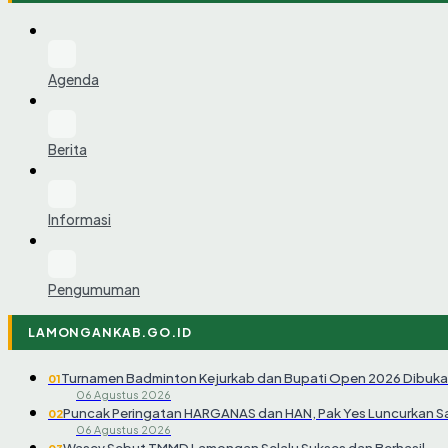
Agenda
Berita
Informasi
Pengumuman
LAMONGANKAB.GO.ID
Turnamen Badminton Kejurkab dan Bupati Open 2026 Dibuka
01
06 Agustus 2026
Puncak Peringatan HARGANAS dan HAN, Pak Yes Luncurkan 
02
06 Agustus 2026
Wasev Sebut TMMD Lamongan Selalu Sukses dan Berhasil