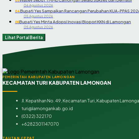
03
06 Agustus 2026
Bupati Yes Sampaikan Rancangan Perubahan KUA-PPAS 202
04
05 Agustus 2026
Bupati Yes Minta Adopsi Inovasi Biopori KKN di Lamongan
05
05 Agustus 2026
Lihat Portal Berita
PEMERINTAH KABUPATEN LAMONGAN
KECAMATAN TURI KABUPATEN LAMONGAN
Jl. Kepatihan No. 49, Kecamatan Turi, Kabupaten Lamonga
turi@lamongankab.go.id
(0322) 322170
+6282301147070
TAUTAN CEPAT