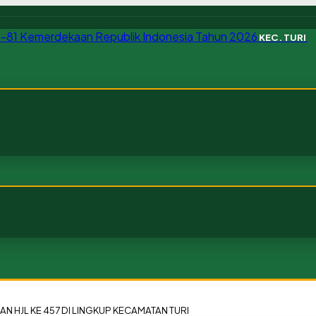
KEC. TURI
 HJL KE 457 DI LINGKUP KECAMATAN TURI