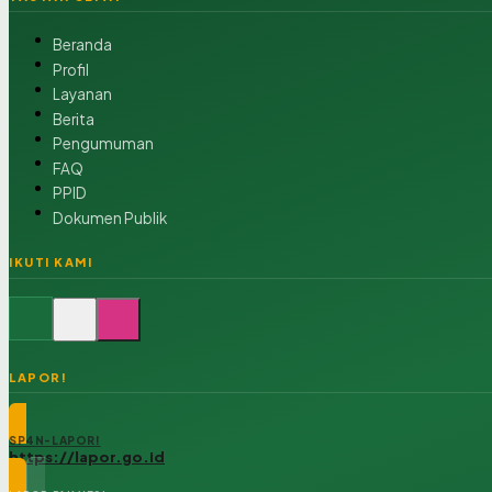
Beranda
Profil
Layanan
Berita
Pengumuman
FAQ
PPID
Dokumen Publik
IKUTI KAMI
LAPOR!
SP4N-LAPOR!
https://lapor.go.id