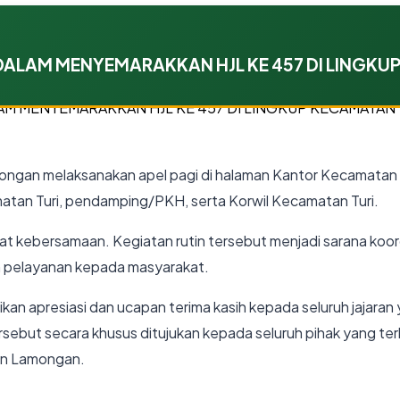
 DALAM MENYEMARAKKAN HJL KE 457 DI LINGKU
gan melaksanakan apel pagi di halaman Kantor Kecamatan Tur
matan Turi, pendamping/PKH, serta Korwil Kecamatan Turi.
t kebersamaan. Kegiatan rutin tersebut menjadi sarana koor
 pelayanan kepada masyarakat.
an apresiasi dan ucapan terima kasih kepada seluruh jajaran 
ebut secara khusus ditujukan kepada seluruh pihak yang terl
en Lamongan.