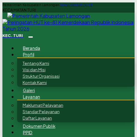
Pemerintah Kabupaten Lamongan
lamongankab.go.id
KECAMATAN TURI
KEC. TURI
Beranda
Profil
Tentang Kami
Visi dan Misi
Struktur Organisasi
Kontak Kami
Galeri
Layanan
Maklumat Pelayanan
Standar Pelayanan
Daftar Layanan
Dokumen Publik
PPID