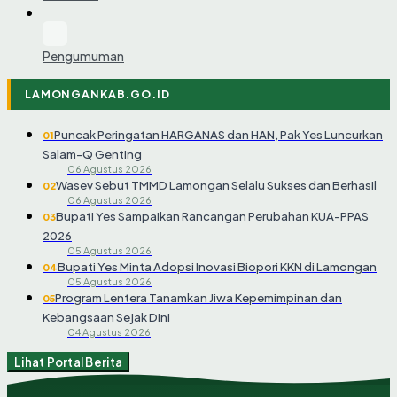
Pengumuman
LAMONGANKAB.GO.ID
Puncak Peringatan HARGANAS dan HAN, Pak Yes Luncurkan
01
Salam-Q Genting
06 Agustus 2026
Wasev Sebut TMMD Lamongan Selalu Sukses dan Berhasil
02
06 Agustus 2026
Bupati Yes Sampaikan Rancangan Perubahan KUA-PPAS
03
2026
05 Agustus 2026
Bupati Yes Minta Adopsi Inovasi Biopori KKN di Lamongan
04
05 Agustus 2026
Program Lentera Tanamkan Jiwa Kepemimpinan dan
05
Kebangsaan Sejak Dini
04 Agustus 2026
Lihat Portal Berita